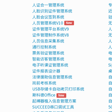
人证合一管理系统
人脸识别证件管理系统
人脸会议签到系统
驻
人员管理系统V10
无
New
证件管理平台系统V9
人
证件管理制作系统V8
无
人员信息采集系统
人
通行控制系统
人
票务验证管理系统
电
智能访客管理系统
电
电子听课证管理系统
S
证件报表设计器
法律援助信息管理系统
自
岗前考核系统
自
USB存储卡自动拷贝打印系统
自
斯科德Office
自
New
起搏器植入信息管理方案
自
SUCCEED串口调试工具
5