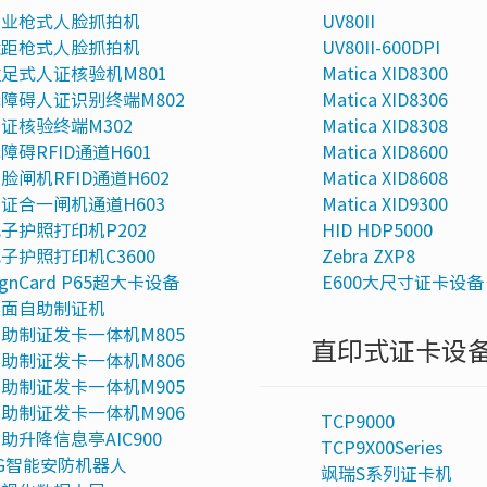
专业枪式人脸抓拍机
UV80II
近距枪式人脸抓拍机
UV80II-600DPI
足式人证核验机M801
Matica XID8300
障碍人证识别终端M802
Matica XID8306
证核验终端M302
Matica XID8308
障碍RFID通道H601
Matica XID8600
脸闸机RFID通道H602
Matica XID8608
证合一闸机通道H603
Matica XID9300
子护照打印机P202
HID HDP5000
子护照打印机C3600
Zebra ZXP8
ignCard P65超大卡设备
E600大尺寸证卡设备
桌面自助制证机
助制证发卡一体机M805
直印式证卡设
助制证发卡一体机M806
助制证发卡一体机M905
助制证发卡一体机M906
TCP9000
助升降信息亭AIC900
TCP9X00Series
G智能安防机器人
飒瑞S系列证卡机