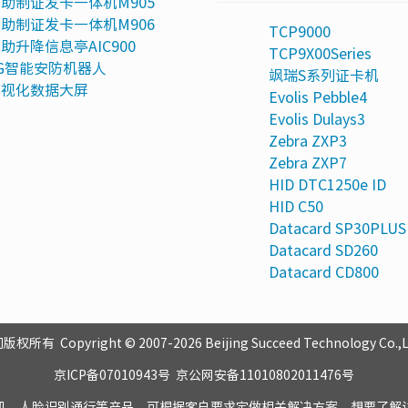
助制证发卡一体机M905
助制证发卡一体机M906
TCP9000
助升降信息亭AIC900
TCP9X00Series
G智能安防机器人
飒瑞S系列证卡机
可视化数据大屏
Evolis Pebble4
Evolis Dulays3
Zebra ZXP3
Zebra ZXP7
HID DTC1250e ID
HID C50
Datacard SP30PLUS
Datacard SD260
Datacard CD800
pyright © 2007-2026 Beijing Succeed Technology Co.,Ltd A
京ICP备07010943号
京公网安备11010802011476号
机、人脸识别通行等产品，可根据客户要求定做相关解决方案，想要了解