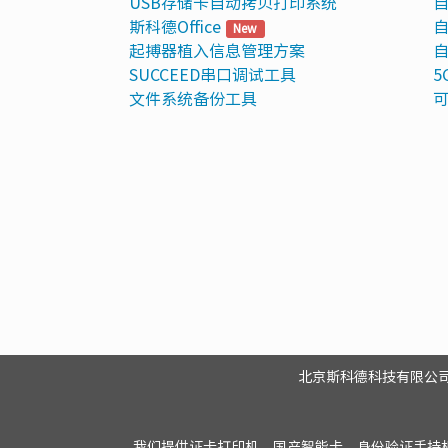
USB存储卡自动拷贝打印系统
自
斯科德Office
自
New
起搏器植入信息管理方案
自
SUCCEED串口调试工具
5
文件系统备份工具
北京斯科德科技有限公司版权所有 Co
我们提供证卡打印机、国产智能卡、身份验证手持