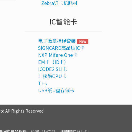
Zebra证卡机耗材
IC智能卡
电子徽章挂绳套装
New
SIGNCARD高品质IC卡
NXP Mifare One卡
EM卡（ID卡）
ICODE2 SLI卡
非接触CPU卡
TI卡
USB纸U盘存储卡
ll Rights Reserved.
详细的产品规格、价格以及性能，请随时联系我们。