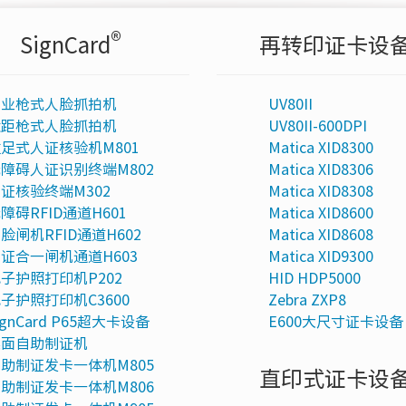
®
SignCard
再转印证卡设
专业枪式人脸抓拍机
UV80II
近距枪式人脸抓拍机
UV80II-600DPI
足式人证核验机M801
Matica XID8300
障碍人证识别终端M802
Matica XID8306
证核验终端M302
Matica XID8308
障碍RFID通道H601
Matica XID8600
脸闸机RFID通道H602
Matica XID8608
证合一闸机通道H603
Matica XID9300
子护照打印机P202
HID HDP5000
子护照打印机C3600
Zebra ZXP8
ignCard P65超大卡设备
E600大尺寸证卡设备
桌面自助制证机
助制证发卡一体机M805
直印式证卡设
助制证发卡一体机M806